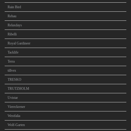
Rain Bird
Rehau
Relaxdays
Ribelli
Royal Gardineer
Tacklife
Terra
tillvex
TRESKO
TRUTZHOLM
Uvistar
Viereckrener
Westfalia
Wolf-Garten