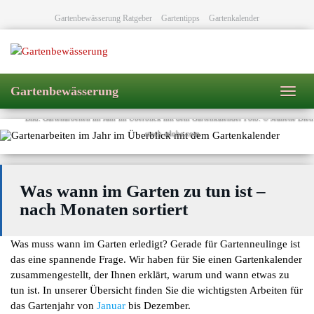
Skip
Gartenbewässerung Ratgeber
Gartentipps
Gartenkalender
to
main
content
Gartenkalender – Gartenarbeite
im Überblick
Gartenbewässerung
Toggl
navig
Bild: Gartenarbeiten im Jahr im Überblick mit dem Gartenkalender Foto: © Jeanette Dietl
stock.adobe.com
Was wann im Garten zu tun ist –
nach Monaten sortiert
Was muss wann im Garten erledigt? Gerade für Gartenneulinge ist
das eine spannende Frage. Wir haben für Sie einen Gartenkalender
zusammengestellt, der Ihnen erklärt, warum und wann etwas zu
tun ist. In unserer Übersicht finden Sie die wichtigsten Arbeiten für
das Gartenjahr von
Januar
bis Dezember.