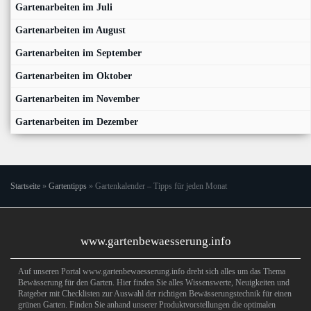
Gartenarbeiten im Juli
Gartenarbeiten im August
Gartenarbeiten im September
Gartenarbeiten im Oktober
Gartenarbeiten im November
Gartenarbeiten im Dezember
Startseite
»
Gartentipps
»
Gartenkalender – Tipps für jeden Monat
www.gartenbewaesserung.info
Auf unseren Portal www.gartenbewaesserung.info dreht sich alles um das Thema
Bewässerung für den Garten. Hier finden Sie alles Wissenswerte, Neuigkeiten und
Ratgeber mit Checklisten zur Auswahl der richtigen Bewässerungstechnik für einen
grünen Garten. Finden Sie anhand unserer Produktvorstellungen die optimalen