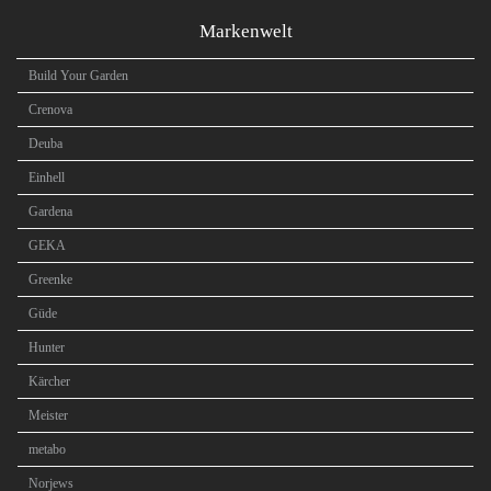
Markenwelt
Build Your Garden
Crenova
Deuba
Einhell
Gardena
GEKA
Greenke
Güde
Hunter
Kärcher
Meister
metabo
Norjews