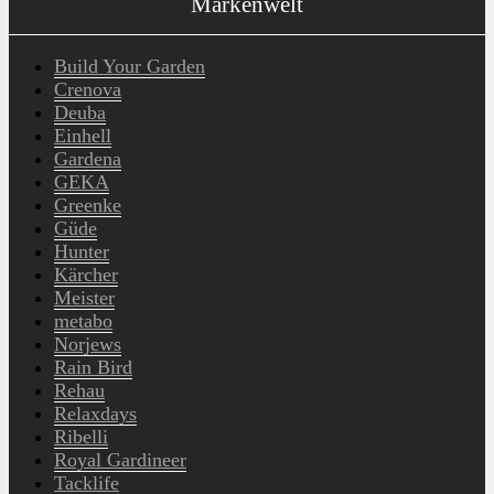
Markenwelt
Build Your Garden
Crenova
Deuba
Einhell
Gardena
GEKA
Greenke
Güde
Hunter
Kärcher
Meister
metabo
Norjews
Rain Bird
Rehau
Relaxdays
Ribelli
Royal Gardineer
Tacklife