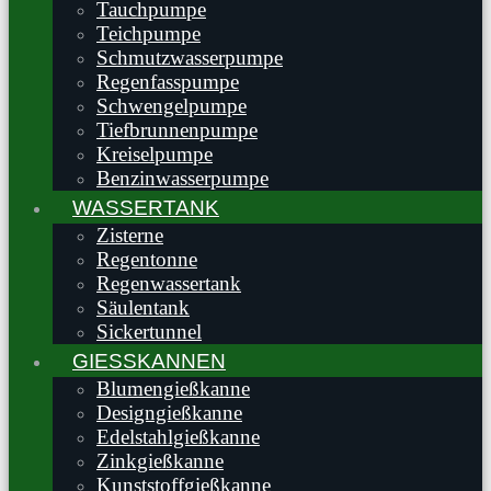
Tauchpumpe
Teichpumpe
Schmutzwasserpumpe
Regenfasspumpe
Schwengelpumpe
Tiefbrunnenpumpe
Kreiselpumpe
Benzinwasserpumpe
WASSERTANK
Zisterne
Regentonne
Regenwassertank
Säulentank
Sickertunnel
GIESSKANNEN
Blumengießkanne
Designgießkanne
Edelstahlgießkanne
Zinkgießkanne
Kunststoffgießkanne