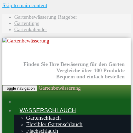
Skip to main content
Gartenbewässerung Ratgeber
Gartentipps
Gartenkalender
Finden Sie Ihre Bewäserung für den Garten
Vergleiche über 100 Produkte
Bequem und einfach bestellen
Gartenbewässerung
Toggle navigation
WASSERSCHLAUCH
Gartenschlauch
Flexibler Gartenschlauch
Flachschlauch