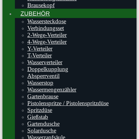
Brausekopf
ZUBEHÖR
Wassersteckdose
Verbindungsset
2-Wege-Verteiler
4-Wege-Verteiler
Y-Verteiler
T-Verteiler
Wasserverteiler
Doppelkupplung
Absperrventil
Wasserstop
Wassermengenzähler
Gartenbrause
Pistolenspritze / Pistolenspritzdüse
Spritzdüse
Gießstab
Gartendusche
Solardusche
Wasserzapfsäule