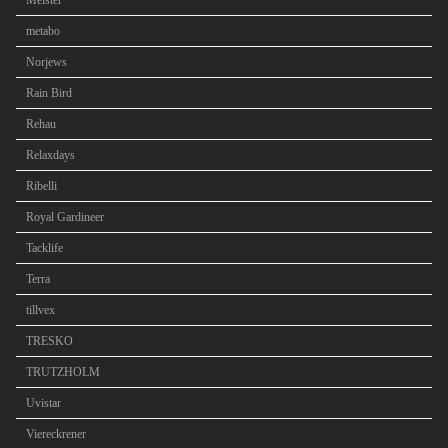
Meister
metabo
Norjews
Rain Bird
Rehau
Relaxdays
Ribelli
Royal Gardineer
Tacklife
Terra
tillvex
TRESKO
TRUTZHOLM
Uvistar
Viereckrener