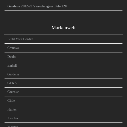
Gardena 2082-20 Viereckregner Polo 220
Markenwelt
Build Your Garden
Crenova
Deuba
Einhell
Gardena
GEKA
Greenke
Güde
Hunter
Kärcher