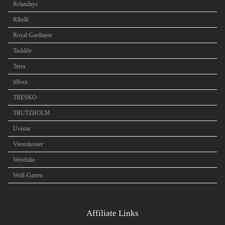
Relaxdays
Ribelli
Royal Gardineer
Tacklife
Terra
tillvex
TRESKO
TRUTZHOLM
Uvistar
Viereckrener
Westfalia
Wolf-Garten
Affiliate Links