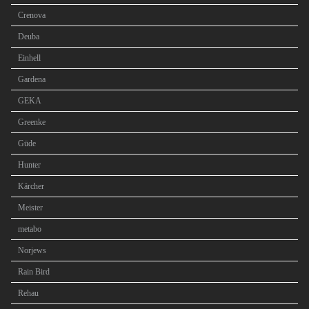
Crenova
Deuba
Einhell
Gardena
GEKA
Greenke
Güde
Hunter
Kärcher
Meister
metabo
Norjews
Rain Bird
Rehau