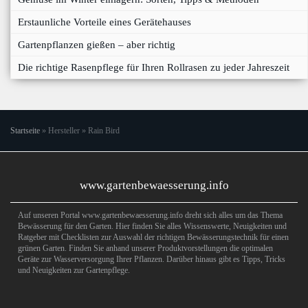
Erstaunliche Vorteile eines Gerätehauses
Gartenpflanzen gießen – aber richtig
Die richtige Rasenpflege für Ihren Rollrasen zu jeder Jahreszeit
Startseite
»
Hersteller
»
Rain Bird
www.gartenbewaesserung.info
Auf unseren Portal www.gartenbewaesserung.info dreht sich alles um das Thema
Bewässerung für den Garten. Hier finden Sie alles Wissenswerte, Neuigkeiten und
Ratgeber mit Checklisten zur Auswahl der richtigen Bewässerungstechnik für einen
grünen Garten. Finden Sie anhand unserer Produktvorstellungen die optimalen
Geräte zur Wasserversorgung Ihrer Pflanzen. Darüber hinaus gibt es Tipps, Tricks
und Neuigkeiten zur Gartenpflege.