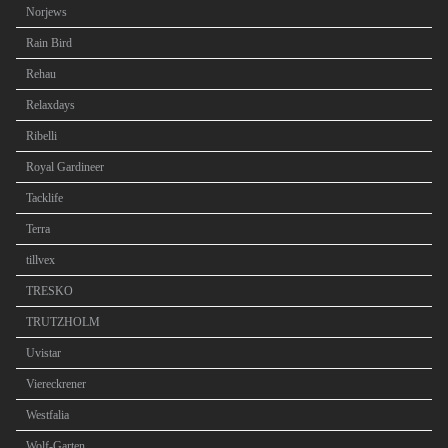
Norjews
Rain Bird
Rehau
Relaxdays
Ribelli
Royal Gardineer
Tacklife
Terra
tillvex
TRESKO
TRUTZHOLM
Uvistar
Viereckrener
Westfalia
Wolf-Garten