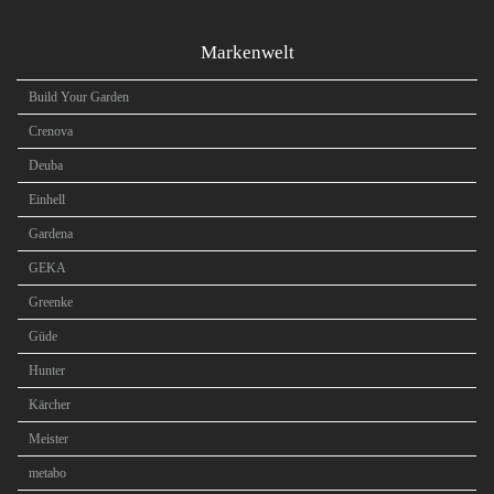
Markenwelt
Build Your Garden
Crenova
Deuba
Einhell
Gardena
GEKA
Greenke
Güde
Hunter
Kärcher
Meister
metabo