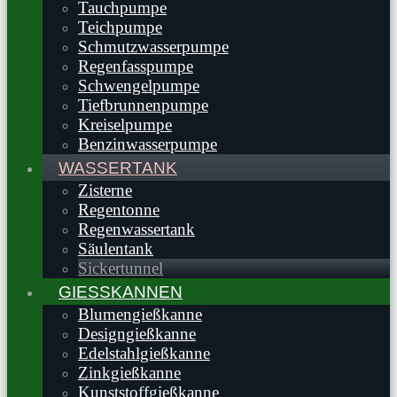
Tauchpumpe
Teichpumpe
Schmutzwasserpumpe
Regenfasspumpe
Schwengelpumpe
Tiefbrunnenpumpe
Kreiselpumpe
Benzinwasserpumpe
WASSERTANK
Zisterne
Regentonne
Regenwassertank
Säulentank
Sickertunnel
GIESSKANNEN
Blumengießkanne
Designgießkanne
Edelstahlgießkanne
Zinkgießkanne
Kunststoffgießkanne