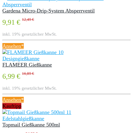
Absperrventil
Gardena Micro-Drip-System Absperrventil
12,49 €
9,91 €
inkl. 19% gesetzlicher MwSt.
Ansehen*
Designgießkanne
FLAMEER Gießkanne
16,89 €
6,99 €
inkl. 19% gesetzlicher MwSt.
Ansehen*
Kauftipp
Edelstahlgießkanne
Topmail Gießkanne 500ml