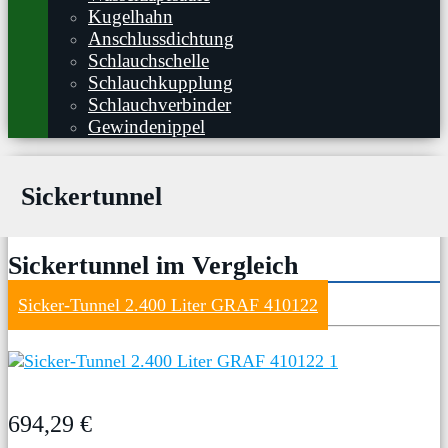
Kugelhahn
Anschlussdichtung
Schlauchschelle
Schlauchkupplung
Schlauchverbinder
Gewindenippel
Sickertunnel
Sickertunnel im Vergleich
Sicker-Tunnel 2.400 Liter GRAF 410122
694,29 €