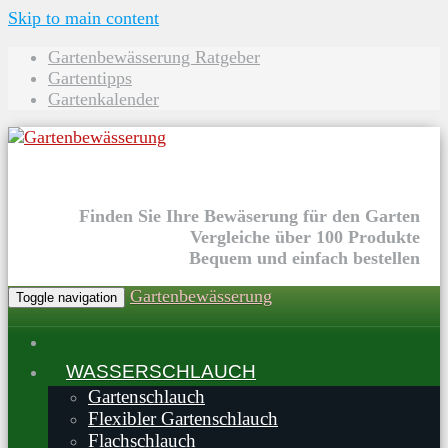
Skip to main content
Gartenbewässerung Ratgeber
Gartentipps
Gartenkalender
Finden Sie Ihre Bewäserung für den Garten
Vergleiche über 100 Produkte
Bequem und einfach bestellen
Gartenbewässerung
Toggle navigation
WASSERSCHLAUCH
Gartenschlauch
Flexibler Gartenschlauch
Flachschlauch