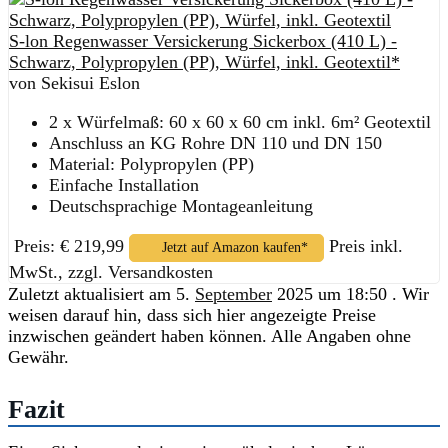
S-lon Regenwasser Versickerung Sickerbox (410 L) -
Schwarz, Polypropylen (PP), Würfel, inkl. Geotextil*
von Sekisui Eslon
2 x Würfelmaß: 60 x 60 x 60 cm inkl. 6m² Geotextil
Anschluss an KG Rohre DN 110 und DN 150
Material: Polypropylen (PP)
Einfache Installation
Deutschsprachige Montageanleitung
Preis: € 219,99
Preis inkl.
Jetzt auf Amazon kaufen*
MwSt., zzgl. Versandkosten
Zuletzt aktualisiert am 5.
September
2025 um 18:50 . Wir
weisen darauf hin, dass sich hier angezeigte Preise
inzwischen geändert haben können. Alle Angaben ohne
Gewähr.
Fazit