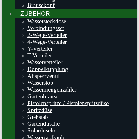
Brausekopf
ZUBEHÖR
Wassersteckdose
Verbindungsset
2-Wege-Verteiler
4-Wege-Verteiler
Y-Verteiler
T-Verteiler
Wasserverteiler
Doppelkupplung
Absperrventil
Wasserstop
Wassermengenzähler
Gartenbrause
Pistolenspritze / Pistolenspritzdüse
Spritzdüse
Gießstab
Gartendusche
Solardusche
Wasserzapfsäule