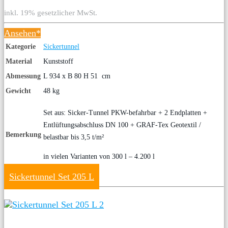
inkl. 19% gesetzlicher MwSt.
Ansehen*
Kategorie
Sickertunnel
Material
Kunststoff
Abmessung
L 934 x B 80 H 51 cm
Gewicht
48 kg
Set aus: Sicker-Tunnel PKW-befahrbar + 2 Endplatten +
Entlüftungsabschluss DN 100 + GRAF-Tex Geotextil /
Bemerkung
belastbar bis 3,5 t/m²
in vielen Varianten von 300 l – 4.200 l
Sickertunnel Set 205 L