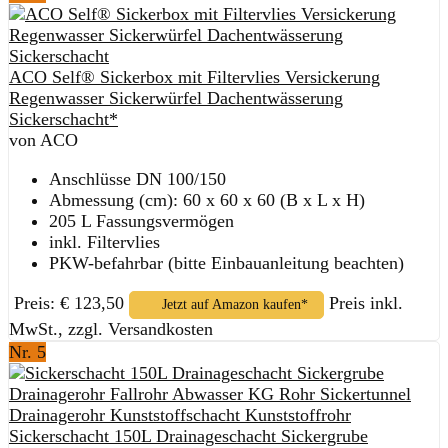
ACO Self® Sickerbox mit Filtervlies Versickerung
Regenwasser Sickerwürfel Dachentwässerung
Sickerschacht*
von ACO
Anschlüsse DN 100/150
Abmessung (cm): 60 x 60 x 60 (B x L x H)
205 L Fassungsvermögen
inkl. Filtervlies
PKW-befahrbar (bitte Einbauanleitung beachten)
Preis: € 123,50
Preis inkl.
Jetzt auf Amazon kaufen*
MwSt., zzgl. Versandkosten
Nr. 5
Sickerschacht 150L Drainageschacht Sickergrube