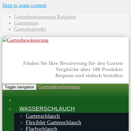
Skip to main content
Gartenbewässerung Ratgeber
Gartentipps
Gartenkalender
Finden Sie Ihre Bewäserung für den Garten
Vergleiche über 100 Produkte
Bequem und einfach bestellen
Gartenbewässerung
Toggle navigation
WASSERSCHLAUCH
Gartenschlauch
Flexibler Gartenschlauch
Flachschlauch