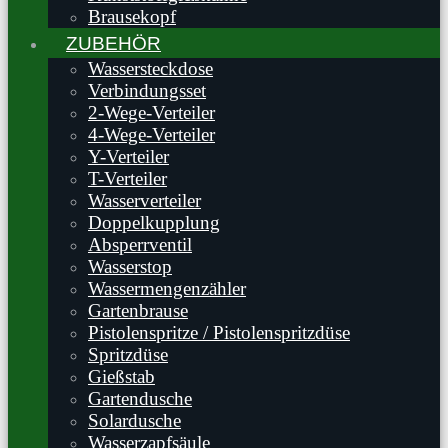
Brausekopf
ZUBEHÖR
Wassersteckdose
Verbindungsset
2-Wege-Verteiler
4-Wege-Verteiler
Y-Verteiler
T-Verteiler
Wasserverteiler
Doppelkupplung
Absperrventil
Wasserstop
Wassermengenzähler
Gartenbrause
Pistolenspritze / Pistolenspritzdüse
Spritzdüse
Gießstab
Gartendusche
Solardusche
Wasserzapfsäule