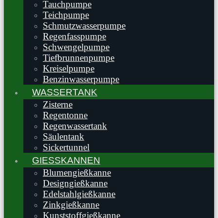
Tauchpumpe
Teichpumpe
Schmutzwasserpumpe
Regenfasspumpe
Schwengelpumpe
Tiefbrunnenpumpe
Kreiselpumpe
Benzinwasserpumpe
WASSERTANK
Zisterne
Regentonne
Regenwassertank
Säulentank
Sickertunnel
GIESSKANNEN
Blumengießkanne
Designgießkanne
Edelstahlgießkanne
Zinkgießkanne
Kunststoffgießkanne