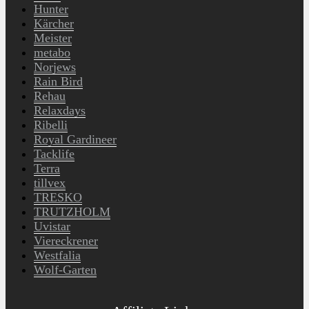
Hunter
Kärcher
Meister
metabo
Norjews
Rain Bird
Rehau
Relaxdays
Ribelli
Royal Gardineer
Tacklife
Terra
tillvex
TRESKO
TRUTZHOLM
Uvistar
Viereckrener
Westfalia
Wolf-Garten