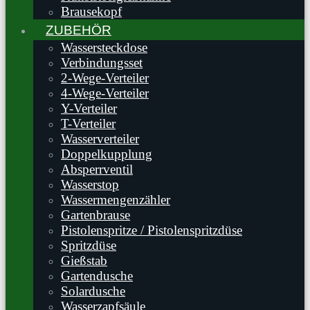
Brausekopf
ZUBEHÖR
Wassersteckdose
Verbindungsset
2-Wege-Verteiler
4-Wege-Verteiler
Y-Verteiler
T-Verteiler
Wasserverteiler
Doppelkupplung
Absperrventil
Wasserstop
Wassermengenzähler
Gartenbrause
Pistolenspritze / Pistolenspritzdüse
Spritzdüse
Gießstab
Gartendusche
Solardusche
Wasserzapfsäule