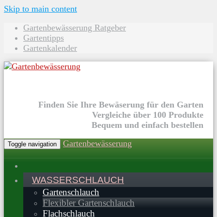
Skip to main content
Gartenbewässerung Ratgeber
Gartentipps
Gartenkalender
Finden Sie Ihre Bewäserung für den Garten
Vergleiche über 100 Produkte
Bequem und einfach bestellen
Gartenbewässerung
Toggle navigation
WASSERSCHLAUCH
Gartenschlauch
Flexibler Gartenschlauch
Flachschlauch