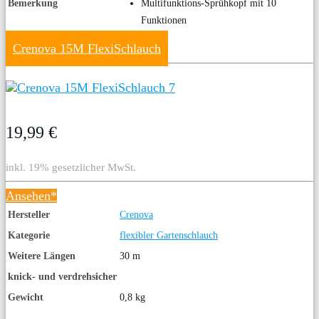
Bemerkung
Multifunktions-Sprühkopf mit 10
Funktionen
Crenova 15M FlexiSchlauch
19,99 €
inkl. 19% gesetzlicher MwSt.
Ansehen*
Hersteller
Crenova
Kategorie
flexibler Gartenschlauch
Weitere Längen
30 m
knick- und verdrehsicher
Gewicht
0,8 kg