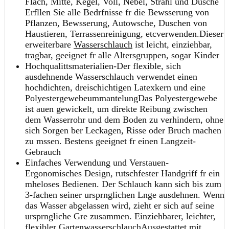
Flach, Mitte, Kegel, Voll, Nebel, Strahl und Dusche
Erfllen Sie alle Bedrfnisse fr die Bewsserung von
Pflanzen, Bewsserung, Autowsche, Duschen von
Haustieren, Terrassenreinigung, etcverwenden.Dieser
erweiterbare
Wasserschlauch
ist leicht, einziehbar,
tragbar, geeignet fr alle Altersgruppen, sogar Kinder
Hochqualittsmaterialien-Der flexible, sich
ausdehnende Wasserschlauch verwendet einen
hochdichten, dreischichtigen Latexkern und eine
PolyestergewebeummantelungDas Polyestergewebe
ist auen gewickelt, um direkte Reibung zwischen
dem Wasserrohr und dem Boden zu verhindern, ohne
sich Sorgen ber Leckagen, Risse oder Bruch machen
zu mssen. Bestens geeignet fr einen Langzeit-
Gebrauch
Einfaches Verwendung und Verstauen-
Ergonomisches Design, rutschfester Handgriff fr ein
mheloses Bedienen. Der Schlauch kann sich bis zum
3-fachen seiner ursprnglichen Lnge ausdehnen. Wenn
das Wasser abgelassen wird, zieht er sich auf seine
ursprngliche Gre zusammen. Einziehbarer, leichter,
flexibler GartenwasserschlauchAusgestattet mit