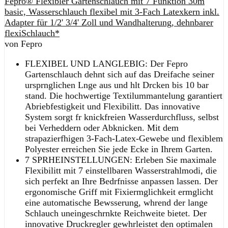
Fepro® Flexibler Gartenschlauch mit 7 Funktion 30m
basic, Wasserschlauch flexibel mit 3-Fach Latexkern inkl.
Adapter für 1/2' 3/4' Zoll und Wandhalterung, dehnbarer
flexiSchlauch*
von Fepro
FLEXIBEL UND LANGLEBIG: Der Fepro
Gartenschlauch dehnt sich auf das Dreifache seiner
ursprnglichen Lnge aus und hlt Drcken bis 10 bar
stand. Die hochwertige Textilummantelung garantiert
Abriebfestigkeit und Flexibilitt. Das innovative
System sorgt fr knickfreien Wasserdurchfluss, selbst
bei Verheddern oder Abknicken. Mit dem
strapazierfhigen 3-Fach-Latex-Gewebe und flexiblem
Polyester erreichen Sie jede Ecke in Ihrem Garten.
7 SPRHEINSTELLUNGEN: Erleben Sie maximale
Flexibilitt mit 7 einstellbaren Wasserstrahlmodi, die
sich perfekt an Ihre Bedrfnisse anpassen lassen. Der
ergonomische Griff mit Fixiermglichkeit ermglicht
eine automatische Bewsserung, whrend der lange
Schlauch uneingeschrnkte Reichweite bietet. Der
innovative Druckregler gewhrleistet den optimalen