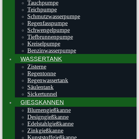
Tauchpumpe
Teichpumpe
Schmutzwasserpumpe
Regenfasspumpe
Schwengelpumpe
Tiefbrunnenpumpe
Kreiselpumpe
Benzinwasserpumpe
WASSERTANK
Zisterne
Regentonne
Regenwassertank
Säulentank
Sickertunnel
GIESSKANNEN
Blumengießkanne
Designgießkanne
Edelstahlgießkanne
Zinkgießkanne
Kunststoffgießkanne